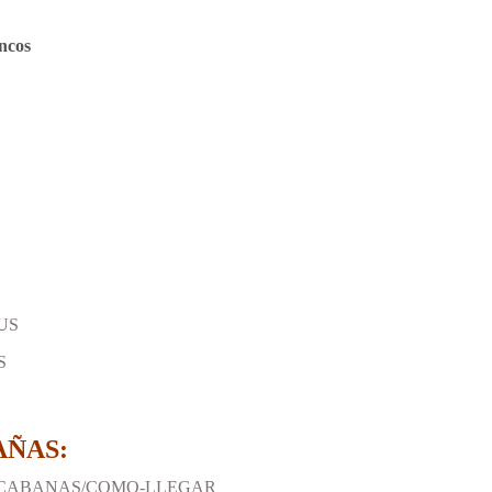
ncos
US
S
AÑAS:
CABANAS/COMO-LLEGAR