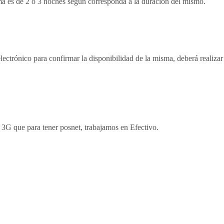
ima es de 2 o 3 noches según corresponda a la duración del mismo.
electrónico para confirmar la disponibilidad de la misma, deberá realiza
 3G que para tener posnet, trabajamos en Efectivo.